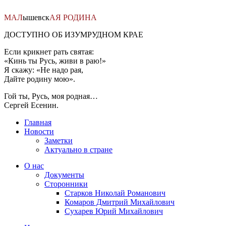
Перейти
к
МАЛ
ышевск
АЯ
РОДИНА
содержимому
ДОСТУПНО ОБ ИЗУМРУДНОМ КРАЕ
Если крикнет рать святая:
«Кинь ты Русь, живи в раю!»
Я скажу: «Не надо рая,
Дайте родину мою».
Гой ты, Русь, моя родная…
Сергей Есенин.
Главная
Новости
Заметки
Актуально в стране
О нас
Документы
Сторонники
Старков Николай Романович
Комаров Дмитрий Михайлович
Сухарев Юрий Михайлович