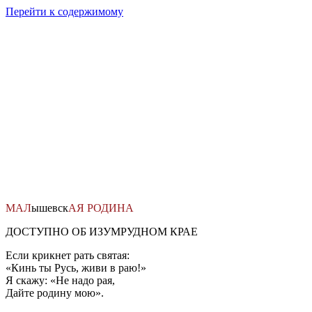
Перейти к содержимому
МАЛ
ышевск
АЯ
РОДИНА
ДОСТУПНО ОБ ИЗУМРУДНОМ КРАЕ
Если крикнет рать святая:
«Кинь ты Русь, живи в раю!»
Я скажу: «Не надо рая,
Дайте родину мою».