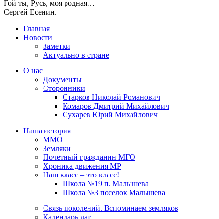
Гой ты, Русь, моя родная…
Сергей Есенин.
Главная
Новости
Заметки
Актуально в стране
О нас
Документы
Сторонники
Старков Николай Романович
Комаров Дмитрий Михайлович
Сухарев Юрий Михайлович
Наша история
ММО
Земляки
Почетный гражданин МГО
Хроника движения МР
Наш класс – это класс!
Школа №19 п. Малышева
Школа №3 поселок Малышева
Связь поколений. Вспоминаем земляков
Календарь дат