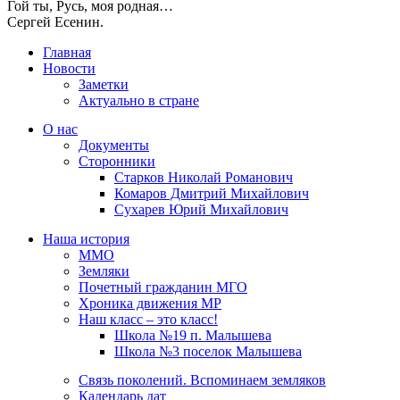
Гой ты, Русь, моя родная…
Сергей Есенин.
Главная
Новости
Заметки
Актуально в стране
О нас
Документы
Сторонники
Старков Николай Романович
Комаров Дмитрий Михайлович
Сухарев Юрий Михайлович
Наша история
ММО
Земляки
Почетный гражданин МГО
Хроника движения МР
Наш класс – это класс!
Школа №19 п. Малышева
Школа №3 поселок Малышева
Связь поколений. Вспоминаем земляков
Календарь дат