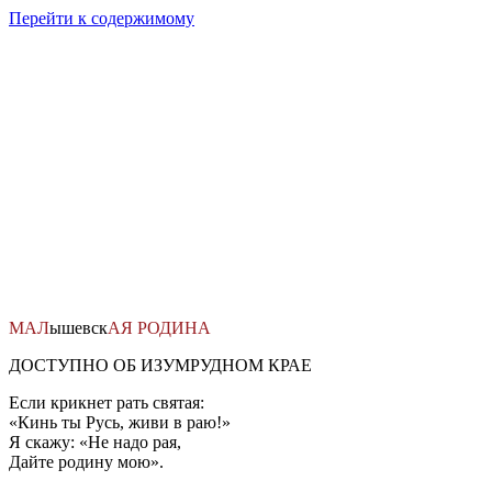
Перейти к содержимому
МАЛ
ышевск
АЯ
РОДИНА
ДОСТУПНО ОБ ИЗУМРУДНОМ КРАЕ
Если крикнет рать святая:
«Кинь ты Русь, живи в раю!»
Я скажу: «Не надо рая,
Дайте родину мою».