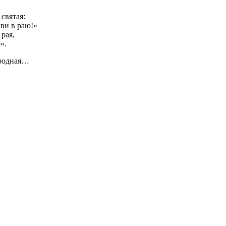
 святая:
ви в раю!»
 рая,
».
 родная…