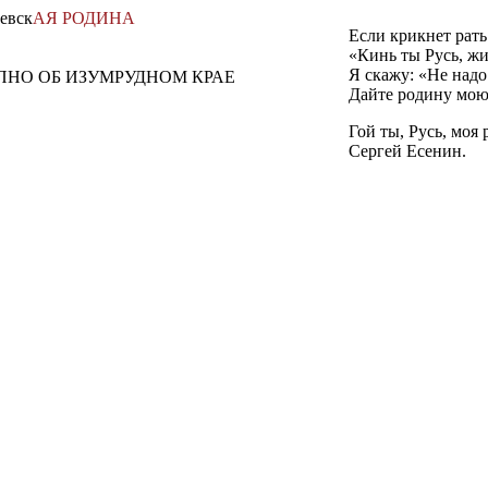
евск
АЯ
РОДИНА
Если крикнет рать
«Кинь ты Русь, жи
Я скажу: «Не надо
ПНО ОБ ИЗУМРУДНОМ КРАЕ
Дайте родину мою
Гой ты, Русь, моя
Сергей Есенин.