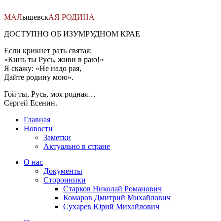
Перейти
к
МАЛ
ышевск
АЯ
РОДИНА
содержимому
ДОСТУПНО ОБ ИЗУМРУДНОМ КРАЕ
Если крикнет рать святая:
«Кинь ты Русь, живи в раю!»
Я скажу: «Не надо рая,
Дайте родину мою».
Гой ты, Русь, моя родная…
Сергей Есенин.
Главная
Новости
Заметки
Актуально в стране
О нас
Документы
Сторонники
Старков Николай Романович
Комаров Дмитрий Михайлович
Сухарев Юрий Михайлович