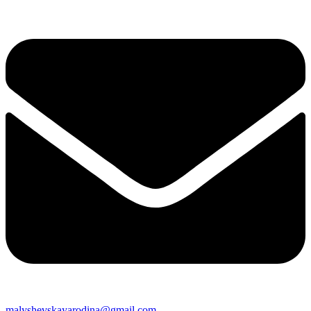
malyshevskayarodina@gmail.com