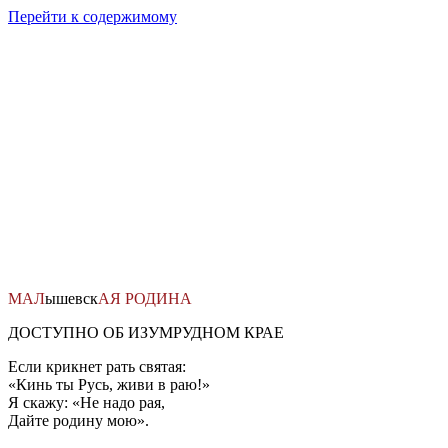
Перейти к содержимому
МАЛ
ышевск
АЯ
РОДИНА
ДОСТУПНО ОБ ИЗУМРУДНОМ КРАЕ
Если крикнет рать святая:
«Кинь ты Русь, живи в раю!»
Я скажу: «Не надо рая,
Дайте родину мою».