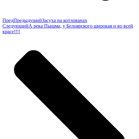
Пред
Предыдущий
Засуха на котлованах
Следующий
А река Пышма, у Белоярского широкая и во всей
красе!!!!