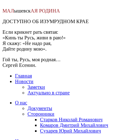
Перейти
к
МАЛ
ышевск
АЯ
РОДИНА
содержимому
ДОСТУПНО ОБ ИЗУМРУДНОМ КРАЕ
Если крикнет рать святая:
«Кинь ты Русь, живи в раю!»
Я скажу: «Не надо рая,
Дайте родину мою».
Гой ты, Русь, моя родная…
Сергей Есенин.
Главная
Новости
Заметки
Актуально в стране
О нас
Документы
Сторонники
Старков Николай Романович
Комаров Дмитрий Михайлович
Сухарев Юрий Михайлович