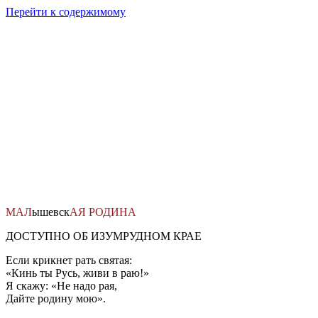
Перейти к содержимому
МАЛ
ышевск
АЯ
РОДИНА
ДОСТУПНО ОБ ИЗУМРУДНОМ КРАЕ
Если крикнет рать святая:
«Кинь ты Русь, живи в раю!»
Я скажу: «Не надо рая,
Дайте родину мою».