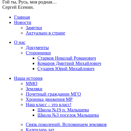
Гой ты, Русь, моя родная…
Сергей Есенин.
Главная
Новости
Заметки
Актуально в стране
О нас
Документы
Сторонники
Старков Николай Романович
Комаров Дмитрий Михайлович
Сухарев Юрий Михайлович
Наша история
ММО
Земляки
Почетный гражданин МГО
Хроника движения МР
Наш класс – это класс!
Школа №19 п. Малышева
Школа №3 поселок Малышева
Связь поколений. Вспоминаем земляков
Календарь дат