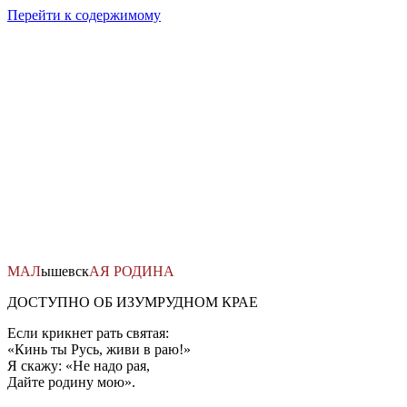
Перейти к содержимому
МАЛ
ышевск
АЯ
РОДИНА
ДОСТУПНО ОБ ИЗУМРУДНОМ КРАЕ
Если крикнет рать святая:
«Кинь ты Русь, живи в раю!»
Я скажу: «Не надо рая,
Дайте родину мою».