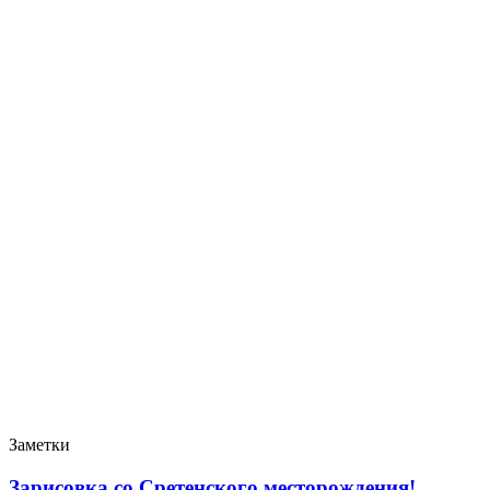
Заметки
Зарисовка со Сретенского месторождения!