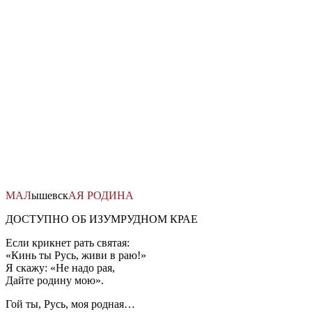
Перейти
к
содержимому
МАЛ
ышевск
АЯ
РОДИНА
ДОСТУПНО ОБ ИЗУМРУДНОМ КРАЕ
Если крикнет рать святая:
«Кинь ты Русь, живи в раю!»
Я скажу: «Не надо рая,
Дайте родину мою».
Гой ты, Русь, моя родная…