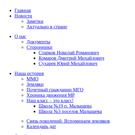
Главная
Новости
Заметки
Актуально в стране
О нас
Документы
Сторонники
Старков Николай Романович
Комаров Дмитрий Михайлович
Сухарев Юрий Михайлович
Наша история
ММО
Земляки
Почетный гражданин МГО
Хроника движения МР
Наш класс – это класс!
Школа №19 п. Малышева
Школа №3 поселок Малышева
Связь поколений. Вспоминаем земляков
Календарь дат