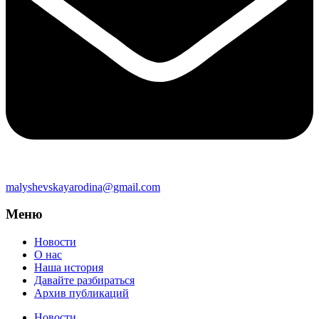
malyshevskayarodina@gmail.com
Меню
Новости
О нас
Наша история
Давайте разбираться
Архив публикаций
Новости