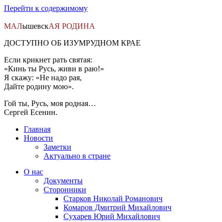
Перейти к содержимому
МАЛ
ышевск
АЯ
РОДИНА
ДОСТУПНО ОБ ИЗУМРУДНОМ КРАЕ
Если крикнет рать святая:
«Кинь ты Русь, живи в раю!»
Я скажу: «Не надо рая,
Дайте родину мою».
Гой ты, Русь, моя родная…
Сергей Есенин.
Главная
Новости
Заметки
Актуально в стране
О нас
Документы
Сторонники
Старков Николай Романович
Комаров Дмитрий Михайлович
Сухарев Юрий Михайлович