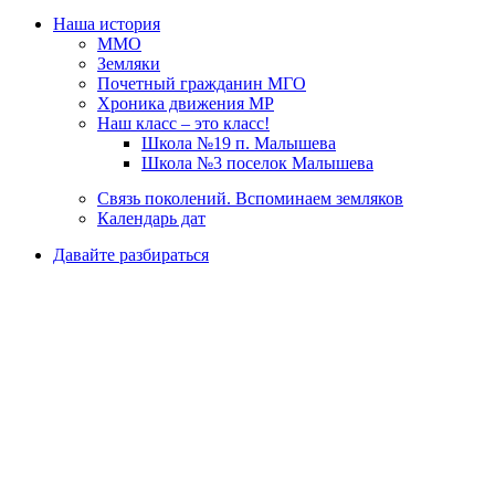
Наша история
ММО
Земляки
Почетный гражданин МГО
Хроника движения МР
Наш класс – это класс!
Школа №19 п. Малышева
Школа №3 поселок Малышева
Связь поколений. Вспоминаем земляков
Календарь дат
Давайте разбираться