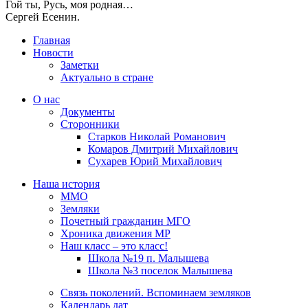
Гой ты, Русь, моя родная…
Сергей Есенин.
Главная
Новости
Заметки
Актуально в стране
О нас
Документы
Сторонники
Старков Николай Романович
Комаров Дмитрий Михайлович
Сухарев Юрий Михайлович
Наша история
ММО
Земляки
Почетный гражданин МГО
Хроника движения МР
Наш класс – это класс!
Школа №19 п. Малышева
Школа №3 поселок Малышева
Связь поколений. Вспоминаем земляков
Календарь дат