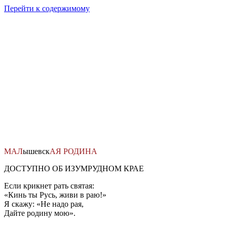
Перейти к содержимому
МАЛ
ышевск
АЯ
РОДИНА
ДОСТУПНО ОБ ИЗУМРУДНОМ КРАЕ
Если крикнет рать святая:
«Кинь ты Русь, живи в раю!»
Я скажу: «Не надо рая,
Дайте родину мою».