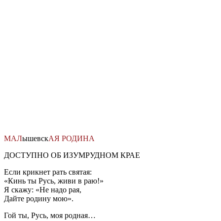
Перейти
к
содержимому
МАЛ
ышевск
АЯ
РОДИНА
ДОСТУПНО ОБ ИЗУМРУДНОМ КРАЕ
Если крикнет рать святая:
«Кинь ты Русь, живи в раю!»
Я скажу: «Не надо рая,
Дайте родину мою».
Гой ты, Русь, моя родная…